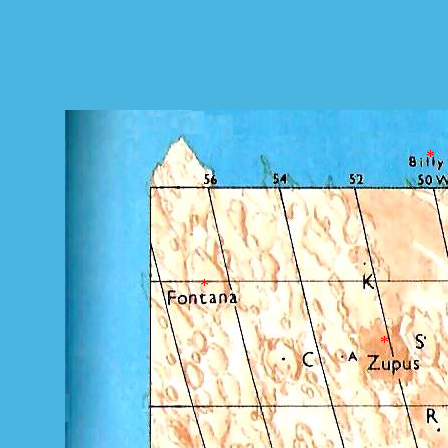
*
*
*