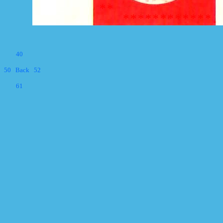
*
*
*
*
*
*
*
*
*
*
*
*
*
*
*
40
50
Back
52
61