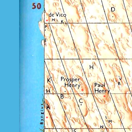
*
*
*
*