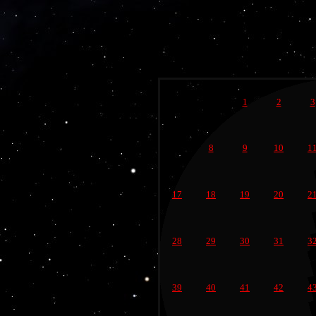
1
2
3
8
9
10
1
17
18
19
20
2
28
29
30
31
3
39
40
41
42
4