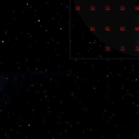
50
51
52
53
5
61
62
63
6
70
71
7